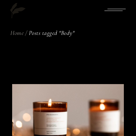
Skip
to
the
content
Home
Posts tagged "Body"