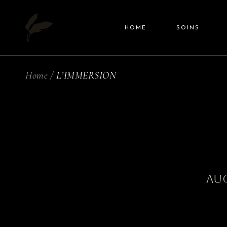
HOME
SOINS
Home
L’IMMERSION
RITUEL TA
MASSAGE R
ACCOMPAG
DE COUPLES
AUG