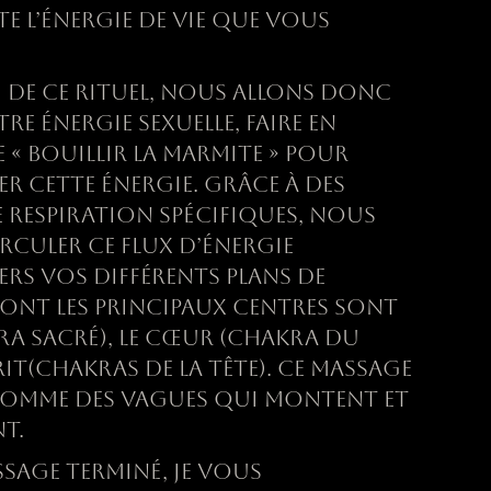
E L’
É
NERGIE DE VIE QUE VOUS
DE CE RITUEL, NOUS ALLONS DONC
OTRE
É
NERGIE SEXUELLE, FAIRE EN
« BOUILLIR LA MARMITE » POUR
SER CETTE
É
NERGIE. GRÂCE
À
DES
 RESPIRATION SP
É
CIFIQUES, NOUS
IRCULER CE FLUX D’
É
NERGIE
RS VOS DIFF
É
RENTS PLANS DE
ONT LES PRINCIPAUX CENTRES SONT
RA SACR
É
), LE CŒUR (CHAKRA DU
RIT(CHAKRAS DE LA TÊTE). CE MASSAGE
 COMME DES VAGUES QUI MONTENT ET
NT.
SSAGE TERMIN
É
, JE VOUS