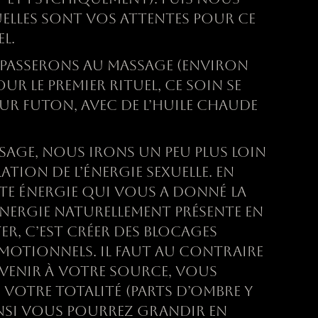
ELLES SONT VOS ATTENTES POUR CE
L.
 PASSERONS AU MASSAGE (ENVIRON
UR LE PREMIER RITUEL, CE SOIN SE
UR FUTON, AVEC DE L’HUILE CHAUDE
SAGE, NOUS IRONS UN PEU PLUS LOIN
ATION DE L’
É
NERGIE SEXUELLE. EN
TTE
É
NERGIE QUI VOUS
A
DONN
É
LA
NERGIE NATURELLEMENT PR
É
SENTE EN
TER, C’EST CRÉER DES BLOCAGES
MOTIONNELS. IL FAUT AU CONTRAIRE
EVENIR
À
VOTRE SOURCE, VOUS
 VOTRE TOTALIT
É
(PARTS D’OMBRE Y
INSI VOUS POURREZ GRANDIR EN