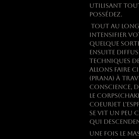
UTILISANT TOUT
POSS
É
DEZ.
TOUT AU LONG 
INTENSIFIER V
QUELQUE SORTE 
ENSUITE DIFFU
TECHNIQUES DE
ALLONS FAIRE C
(PRANA)
À
TRAVE
CONSCIENCE, D
LE CORPS(CHAK
COEUR)ET L’ESP
SE VIT UN PEU
QUI DESCENDE
UNE FOIS LE MA