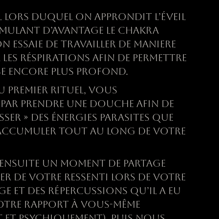
L LORS DUQUEL ON APPRONDIT L’
É
VEIL
TIMULANT D’AVANTAGE LE CHAKRA
ON ESSAIE DE TRAVAILLER DE MANIERE
 LES R
É
SPIRATIONS AFIN DE PERMETTRE
SE ENCORE PLUS PROFOND.
 PREMIER RITUEL, VOUS
AR PRENDRE UNE DOUCHE AFIN DE
SSER » DES
É
NERGIES PARASITES QUE
ACCUMULER TOUT AU LONG DE VOTRE
ENSUITE UN MOMENT DE PARTAGE
ER DE VOTRE RESSENTI LORS DE VOTRE
E ET DES R
É
PERCUSSIONS QU’IL A EU
OTRE RAPPORT
À
VOUS-MÊME
 ET PSYCHIQUEMENT). PUIS NOUS