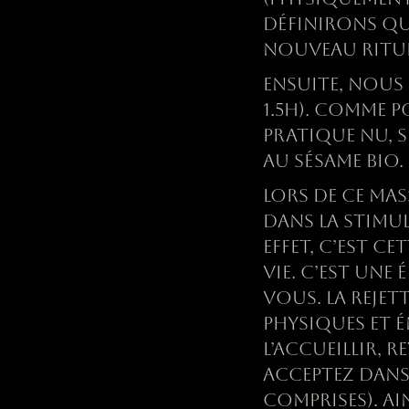
D
É
FINIRONS QU
NOUVEAU RITUE
ENSUITE, NOUS
1.5H). COMME PO
PRATIQUE NU, S
AU S
É
SAME BIO.
LORS DE CE MAS
DANS LA STIMUL
EFFET, C’EST CE
VIE. C’EST UNE
É
VOUS. LA REJET
PHYSIQUES ET
É
L’ACCUEILLIR, R
ACCEPTEZ DANS
COMPRISES). A