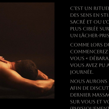
C’EST UN RITUE
DES SENS EN S
SACR
É
ET OU L’
PLUS CIBL
É
E SUR
UN LÂCHER-PRI
COMME LORS DU
COMMENCEREZ P
VOUS « D
É
BARA
VOUS AVEZ PU 
JOURN
É
E.
NOUS AURONS 
AFIN DE DISCUT
DERNIER MASSAG
SUR VOUS ET V
(PHYSIQUEMENT