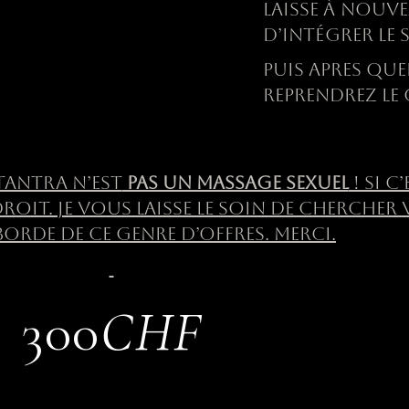
LAISSE
À
NOUVEA
D’INT
É
GRER LE 
PUIS APRES QU
REPRENDREZ LE
TANTRA N’EST
PAS UN MASSAGE SEXUEL
! SI C
ROIT. JE VOUS LAISSE LE SOIN DE CHERCHER
ORDE DE CE GENRE D’OFFRES. MERCI.
300
CHF